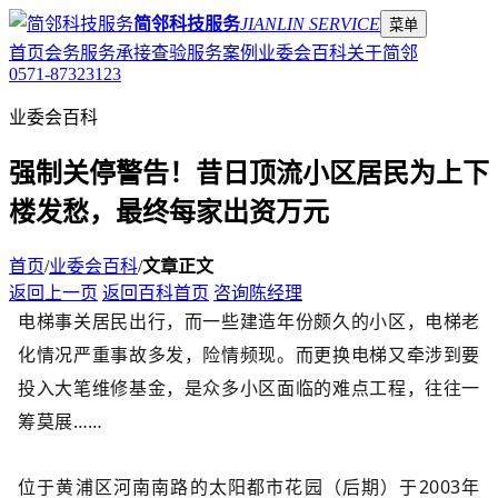
简邻科技服务
JIANLIN SERVICE
菜单
首页
会务服务
承接查验
服务案例
业委会百科
关于简邻
0571-87323123
业委会百科
强制关停警告！昔日顶流小区居民为上下
楼发愁，最终每家出资万元
首页
/
业委会百科
/
文章正文
返回上一页
返回百科首页
咨询陈经理
电梯事关居民出行，而一些建造年份颇久的小区，电梯老
化情况严重事故多发，险情频现。而更换电梯又牵涉到要
投入大笔维修基金，是众多小区面临的难点工程，往往一
筹莫展……
位于黄浦区河南南路的太阳都市花园（后期）于2003年