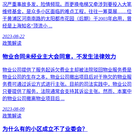
况严重事故多发，险情频现。而更换电梯又牵涉到要投入大笔
维修基金，是众多小区面临的难点工程，往往一筹莫展……位
于黄浦区河南南路的太阳都市花园（后期）于2003年启用，曾
经是上海知名“顶流小 ...
2023-08-22
政策解读
物业合同未经业主大会同意，不发生法律效力
物业公司提供了服务起诉欠费业主却被法院驳回物业服务费是
物业公司的生存之本，物业公司撤出项目后对于拖欠的物业服
务费可通过诉讼方式进行主张。目前的司法实践中，物业公司
只要提供了服务，法院通常会支持其诉讼主张。然而，本案中
的物业公司撤离物业项目后 ...
2023-08-09
政策解读
为什么有的小区成立不了业委会？