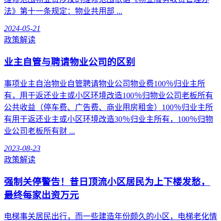
法》第十一条规定：物业共用部 ...
2024-05-21
政策解读
业主自管与聘请物业公司的区别
事项业主自治物业自管聘请物业公司物业费100％归业主所
有，用于返还业主或小区环境改造100％归物业公司老板所有
公共收益（停车费、广告费、商业用房租金）100％归业主所
有用于返还业主或小区环境改造30％归业主所有，100％归物
业公司老板所有财 ...
2023-08-23
政策解读
强制关停警告！昔日顶流小区居民为上下楼发愁，
最终每家出资万元
电梯事关居民出行，而一些建造年份颇久的小区，电梯老化情