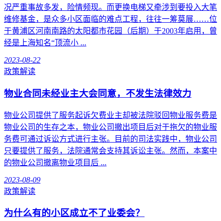
况严重事故多发，险情频现。而更换电梯又牵涉到要投入大笔
维修基金，是众多小区面临的难点工程，往往一筹莫展……位
于黄浦区河南南路的太阳都市花园（后期）于2003年启用，曾
经是上海知名“顶流小 ...
2023-08-22
政策解读
物业合同未经业主大会同意，不发生法律效力
物业公司提供了服务起诉欠费业主却被法院驳回物业服务费是
物业公司的生存之本，物业公司撤出项目后对于拖欠的物业服
务费可通过诉讼方式进行主张。目前的司法实践中，物业公司
只要提供了服务，法院通常会支持其诉讼主张。然而，本案中
的物业公司撤离物业项目后 ...
2023-08-09
政策解读
为什么有的小区成立不了业委会？