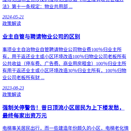
法》第十一条规定：物业共用部 ...
2024-05-21
政策解读
业主自管与聘请物业公司的区别
事项业主自治物业自管聘请物业公司物业费100％归业主所
有，用于返还业主或小区环境改造100％归物业公司老板所有
公共收益（停车费、广告费、商业用房租金）100％归业主所
有用于返还业主或小区环境改造30％归业主所有，100％归物
业公司老板所有财 ...
2023-08-23
政策解读
强制关停警告！昔日顶流小区居民为上下楼发愁，
最终每家出资万元
电梯事关居民出行，而一些建造年份颇久的小区，电梯老化情