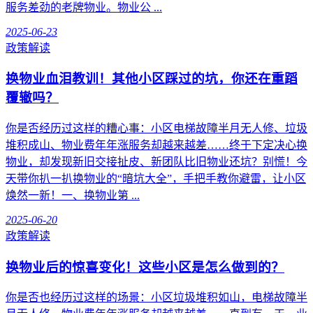
服务差劲的老牌物业。物业公 ...
2025-06-23
政策解读
换物业血泪教训！其他小区踩过的坑，你还在重蹈
覆辙吗？
你是否经历过这样的糟心事：小区电梯故障半月无人修、垃圾
堆积成山、物业费年年涨服务却越来越差……终于下定决心换
物业，却发现新旧交接扯皮、新团队比旧物业还坑？别慌！今
天带你扒一扒换物业的“暗坑大全”，手把手教你避雷，让小区
焕然一新！一、换物业第 ...
2025-06-20
政策解读
换物业后的惊喜变化！这些小区是怎么做到的？
你是否也经历过这样的场景：小区垃圾堆积如山，电梯故障半