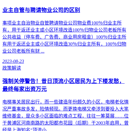
业主自管与聘请物业公司的区别
事项业主自治物业自管聘请物业公司物业费100％归业主所
有，用于返还业主或小区环境改造100％归物业公司老板所有
公共收益（停车费、广告费、商业用房租金）100％归业主所
有用于返还业主或小区环境改造30％归业主所有，100％归物
业公司老板所有财 ...
2023-08-23
政策解读
强制关停警告！昔日顶流小区居民为上下楼发愁，
最终每家出资万元
电梯事关居民出行，而一些建造年份颇久的小区，电梯老化情
况严重事故多发，险情频现。而更换电梯又牵涉到要投入大笔
维修基金，是众多小区面临的难点工程，往往一筹莫展……位
于黄浦区河南南路的太阳都市花园（后期）于2003年启用，曾
经是上海知名“顶流小 ...