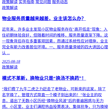
政策解读
实务指南
常见问题
服务动态
政策解读
物业服务质量越来越差，业主该怎么办？
近年来，许多业主发现小区物业服务存在"高开低走"现象：入
住初期体验良好，但随着时间的推移，服务质量逐渐下降。这
一现象背后存在多重客观因素，而通过系统性应对措施，业主
完全有能力改善居住环境。一、服务质量滑坡的四大诱因心理
认 ...
2025-08-18
政策解读
模式不革新，换物业只是“换汤不换药”！
“我们费了九牛二虎之力赶走了老物业，可新来的这家，除了
名字换了，管理方式简直一个模子刻出来的！”张业主的叹
息，道出了无数小区历经“换物业风波”后的普遍困惑与无力
感。小区里，业主们满腔热血投票表决、集体抗争，只为换掉